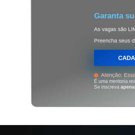
Garanta su
As vagas são LIM
Preencha seus da
CADA
Atenção: Essa
É uma mentoria rea
Se inscreva
apena