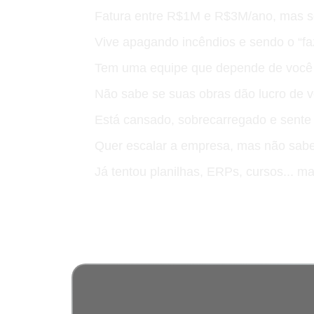
Fatura entre R$1M e R$3M/ano, mas se
Vive apagando incêndios e sendo o “fa
Tem uma equipe que depende de você 
Não sabe se suas obras dão lucro de 
Está cansado, sobrecarregado e sente 
Quer escalar a empresa, mas não sabe
Já tentou planilhas, ERPs, cursos... m