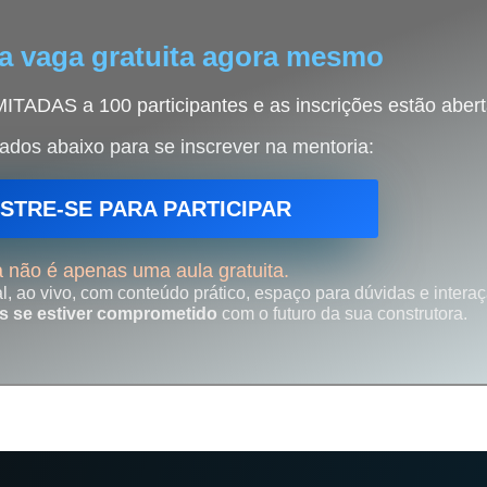
a vaga gratuita agora mesmo
ITADAS a 100 participantes e as inscrições estão aber
dos abaixo para se inscrever na mentoria:
STRE-SE PARA PARTICIPAR
 não é apenas uma aula gratuita.
l, ao vivo, com conteúdo prático, espaço para dúvidas e interaç
s se estiver comprometido
com o futuro da sua construtora.