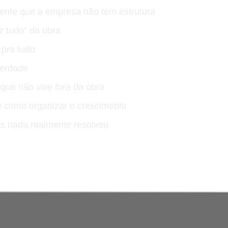
nte que a empresa não tem estrutura
z tudo” da obra
pra tudo
verdade
que não vive fora da obra
 como organizar o crescimento
as nada realmente resolveu