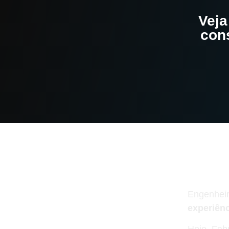
Veja
cons
Quem 
Engenhei
experiênc