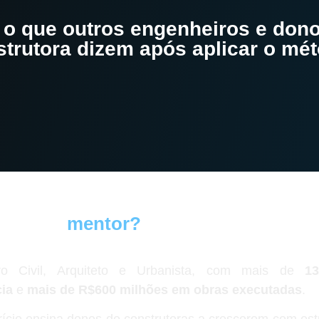
 o que outros engenheiros e don
trutora dizem após aplicar o mé
é o seu
mentor?
ro Civil, Arquiteto e Urbanista, com mais de
1
ia
e
mais de R$600 milhões em obras executadas
.