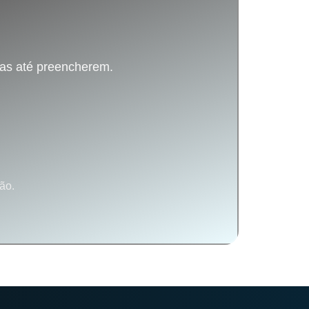
tas até preencherem.
ão.