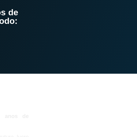
os de
todo:
3 anos de