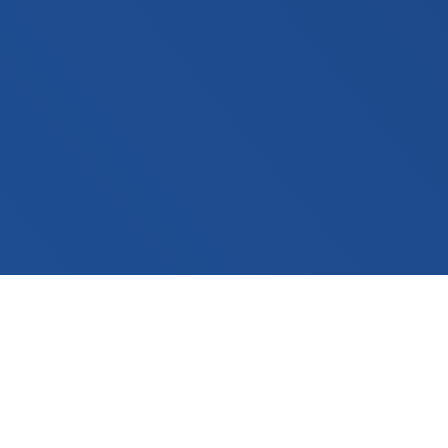
9 em cada 10 estudantes ou recém
formados de Engenharia Civil tem
medo de não conseguirem atuar
com a sua profissão