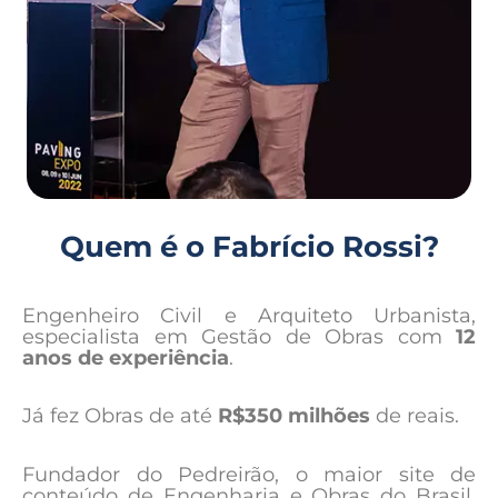
Quem é o Fabrício Rossi?
Engenheiro Civil e Arquiteto Urbanista,
especialista em Gestão de Obras com
12
anos de experiência
.
Já fez Obras de até
R$350 milhões
de reais.
Fundador do Pedreirão, o maior site de
conteúdo de Engenharia e Obras do Brasil,