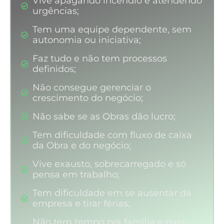
Vive apagando incêndio e atendendo
urgências;
Tem uma equipe dependente, sem
autonomia ou iniciativa;
Faz tudo e não tem processos
definidos;
Não consegue gerenciar o
crescimento do negócio;
Não sabe se as Obras dão lucro;
Tem dificuldade com fluxo de caixa
da Obra e do negócio;
Vive exausto, sobrecarregado e só
pensa em trabalho;
Tem dificuldade em se ausentar da
empresa e tirar férias;
Não tem tempo pra família e para