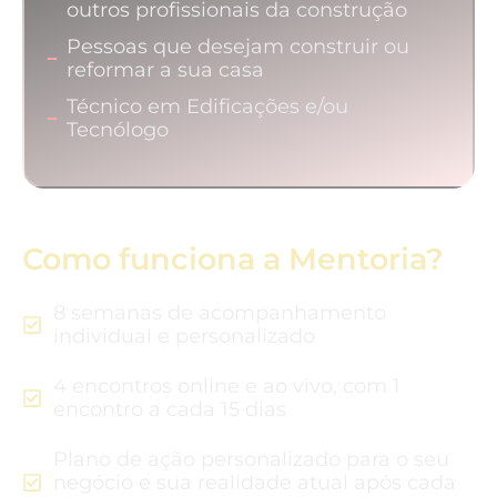
outros profissionais da construção
Pessoas que desejam construir ou
reformar a sua casa
Técnico em Edificações e/ou
Tecnólogo
Como funciona a Mentoria?
8 semanas de acompanhamento
individual e personalizado
4 encontros online e ao vivo, com 1
encontro a cada 15 dias
Plano de ação personalizado para o seu
negócio e sua realidade atual após cada