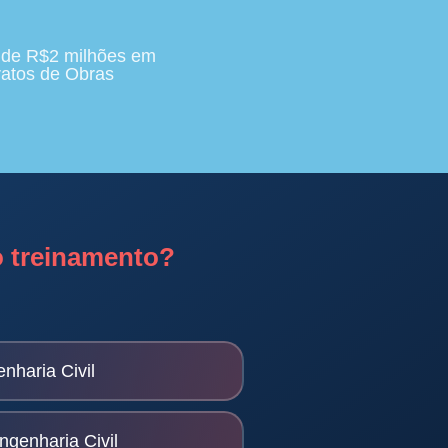
 de R$2 milhões em
ratos de Obras
 treinamento?
nharia Civil
genharia Civil