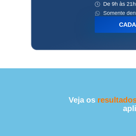
De 9h às 21h 
Somente den
CADA
Veja os
resultado
apl