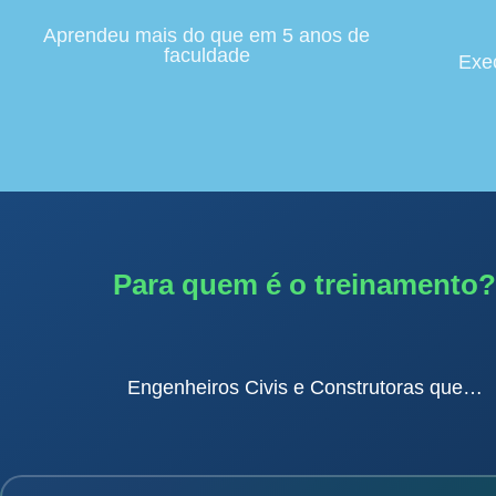
Aprendeu mais do que em 5 anos de
faculdade
Exe
Para quem é o treinamento?
Engenheiros Civis e Construtoras que…