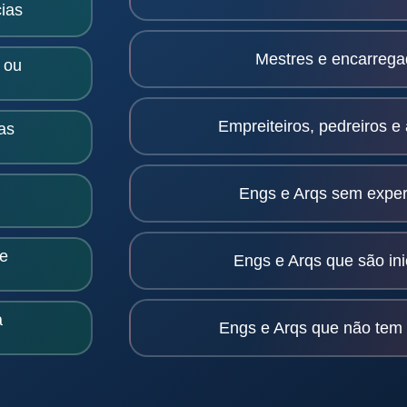
ias
Mestres e encarrega
 ou
Empreiteiros, pedreiros e
as
Engs e Arqs sem exper
 e
Engs e Arqs que são in
a
Engs e Arqs que não tem 