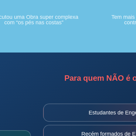
cutou uma Obra super complexa
Tem mais
com “os pés nas costas”
cont
Para quem NÃO é o
Estudantes de Enge
Recém formados de En