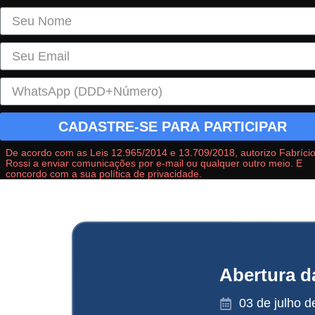
CADASTRE-SE PARA PARTICIPAR
De acordo com as Leis 12.965/2014 e 13.709/2018, autorizo Fabríci
Rossi a enviar comunicações por e-mail ou qualquer outro meio. E
concordo com a sua política de privacidade.
Abertura d
03 de julho d